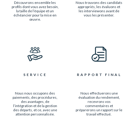
Découvrons ensemble les
Nous trouvons des candidats
profils dont vous avez besoin,
appropriés, les évaluons et
la taille de l’équipe et un
les interviewons avant de
échéancier pour la mise en
vous les présenter.
œuvre.
SERVICE
RAPPORT FINAL
Nous nous occupons des
Nous effectuerons une
paiements, des procédures,
évaluation du rendement,
des avantages, de
recevrons vos
l’intégration et de la gestion
commentaires et
des départs, et ce, avec une
préparerons un rapport sur le
attention personnalisée.
travail effectué.