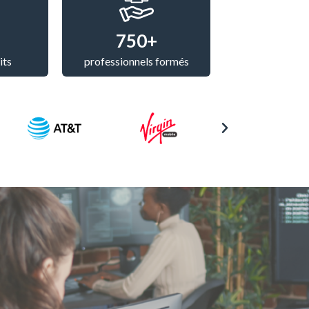
750+
its
professionnels formés