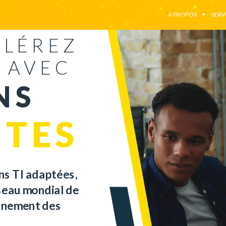
À PROPOS
SERV
ÉLÉREZ
 AVEC
NS
NTES
ns TI
adaptées
,
éseau
mondial
de
ignement
des