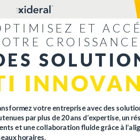
OPTIMISEZ ET ACC
VOTRE CROISSANCE
DES SOLUTIO
TI INNOVA
ansformez
votre
entreprise
avec des solutio
utenues
par plus de 20
ans
d’expertise
, un r
lents et
une
collaboration
fluide
grâce à
l’al
seaux
horaires
.