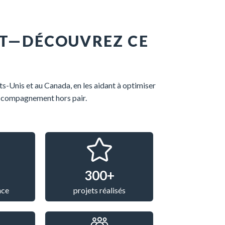
DIT—DÉCOUVREZ CE
ats-Unis et au Canada,
en
les aidant à
optimiser
ccompagnement
hors pair.
300+
nce
projets réalisés