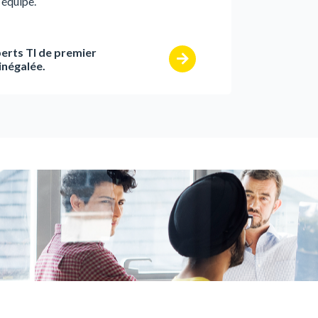
 équipe.
erts TI de premier
inégalée.