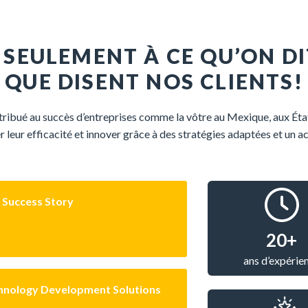
S SEULEMENT À CE QU’ON 
QUE DISENT NOS CLIENTS!
tribué
au succès
d’entreprises
comme
la
vôtre
au
Mexique
, aux Ét
r
leur
efficacité
et
innover
grâce à des
stratégies
adaptées
et un
a
– Success Story
20+
ans d’expérie
chnology Development Solutions