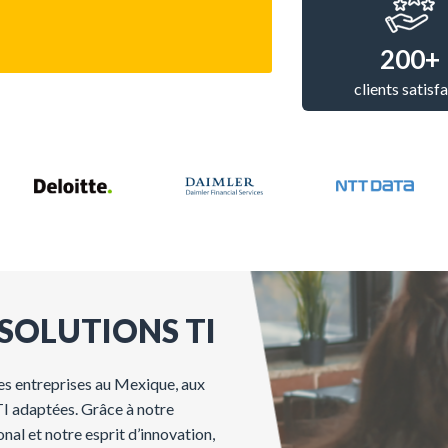
200+
clients satisfa
SOLUTIONS TI
es
entreprises
au
Mexique
, aux
TI
adaptées
.
Grâce
à
notre
on
al
et
notre
esprit
d’innovation
,