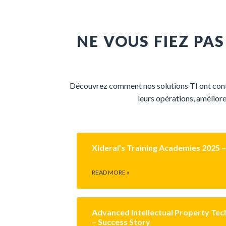
NE VOUS FIEZ PA
Découvrez
comment
nos
solutions TI
ont
con
leurs
opérations
,
améliore
Xideral’s Training Academies 2025 
READ MORE »
Advanced Intellectual Property Te
– Success Story